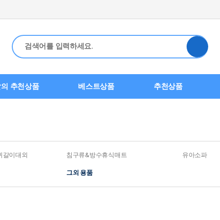
의 추천상품
베스트상품
추천상품
귀갈이대외
침구류&방수휴식매트
유아소파
그외 용품