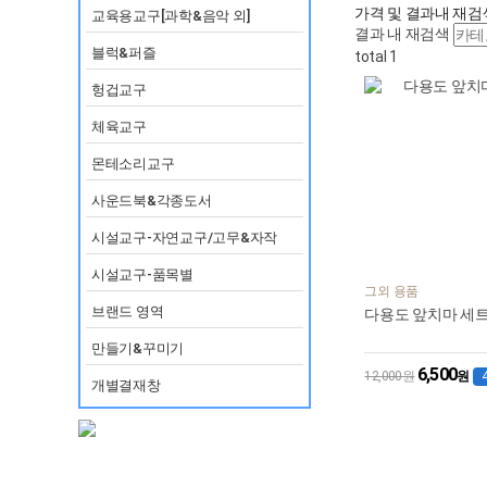
가격 및 결과내 재검
교육용교구[과학&음악 외]
결과 내 재검색
블럭&퍼즐
total 1
헝겁교구
체육교구
몬테소리교구
사운드북&각종도서
시설교구-자연교구/고무&자작
시설교구-품목별
그외 용품
브랜드 영역
다용도 앞치마 세
만들기&꾸미기
6,500
12,000원
원
개별결재창