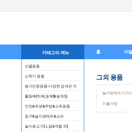
홈
이달
카테고리 메뉴
선물용품
그외 용품
신학기 용품
평가인증용품-다양한 검색은 각
놀이방매트/기저
영역별 카테고리
활동복[하복,동복]&숲체험
이불가방
안전&위생&주방&소독용품
침구&놀이방매트&쇼파
놀이용교구[소꿉&역할 외]